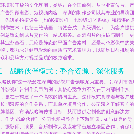
场环境和开放的文化氛围，始终走在全国前列。从企业宣传片、
品广告到微电影、短视频内容，深圳的制作公司以其专业的导演
队、先进的拍摄设备（如8K摄影机、电影级灯光系统）和精湛的
期制作技术（包括三维动画、特效合成、高级调色），为客户提
从创意策划到成片交付的一站式服务。高清图片的拍摄与制作，
是其业务基石，无论是静态的平面广告素材，还是动态影像中的
键帧，都力求达到电影级的画质与艺术表现力，以满足日益挑剔
受众和品牌方对视觉品质的极致追求。
二、战略伙伴模式：整合资源，深化服务
“战略伙伴”这一概念在深圳的影视广告领域尤为重要。以深圳市战
伙伴影视广告制作公司为例，其核心竞争力不仅在于内部制作实
力，更在于构建了一个高效的协同生态。这种模式意味着与客户
立长期深度的合作关系，而非单次项目合作。公司深入了解客户
品牌基因、市场战略与传播目标，从而提供定制化的创意解决方
案。作为“战略伙伴”，公司也积极整合上下游资源，如与优秀的导
演、摄影师、演员、音乐制作人及发布平台建立稳固合作，确保