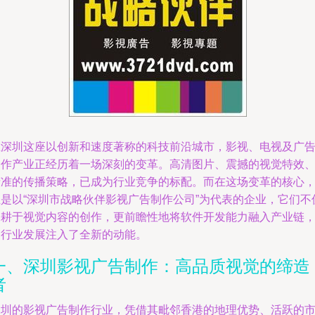
在深圳这座以创新和速度著称的科技前沿城市，影视、电视及广
制作产业正经历着一场深刻的变革。高清图片、震撼的视觉特效
精准的传播策略，已成为行业竞争的标配。而在这场变革的核心
正是以“深圳市战略伙伴影视广告制作公司”为代表的企业，它们不
深耕于视觉内容的创作，更前瞻性地将软件开发能力融入产业链
为行业发展注入了全新的动能。
一、深圳影视广告制作：高品质视觉的缔造
者
深圳的影视广告制作行业，凭借其毗邻香港的地理优势、活跃的